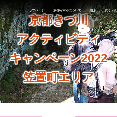
トップページ
京都府南部について
遊ぶ
買う・
京都きづ川
アクティビティ
キャンペーン2022
笠置町エリア